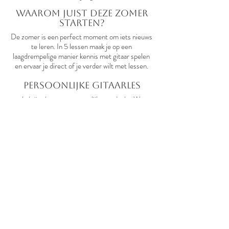
Waarom juist deze zomer
starten?
De zomer is een perfect moment om iets nieuws
te leren. In 5 lessen maak je op een
laagdrempelige manier kennis met gitaar spelen
en ervaar je direct of je verder wilt met lessen.
Persoonlijke gitaarles
Je krijgt les met persoonlijke aandacht. We
werken stap voor stap aan akkoorden, ritme,
techniek en liedjes die jij leuk vindt om te spelen.
Gitaarles in zwolle
De lessen vinden plaats bij Gitaarschool Verweij
in Zwolle. Goed bereikbaar vanuit onder andere
Zwolle-Zuid, Stadshagen, Dalfsen, Hattem en
Wezep.
Wil jij meedoen met de
zomeractie?