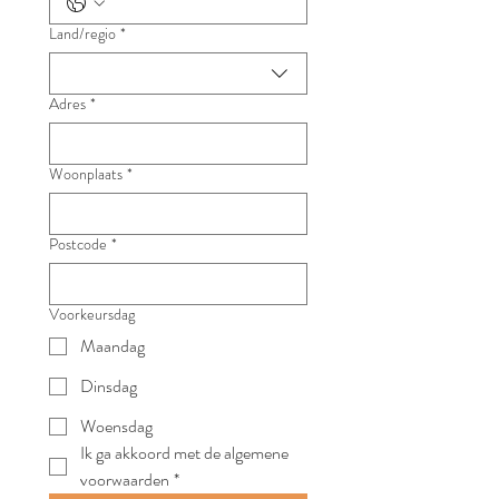
Land/regio
*
Adres met meerdere regels
Adres
*
Woonplaats
*
Postcode
*
Voorkeursdag
Maandag
Dinsdag
Woensdag
Ik ga akkoord met de algemene 
voorwaarden
*