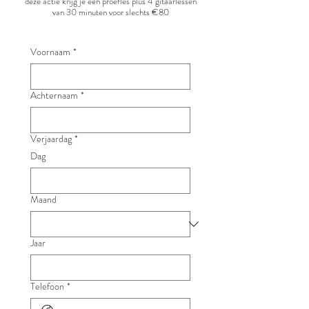
deze actie krijg je een proefles plus 4 gitaarlessen
van 30 minuten voor slechts €80
Voornaam
*
Achternaam
*
Verjaardag
*
Dag
Maand
Jaar
Telefoon
*